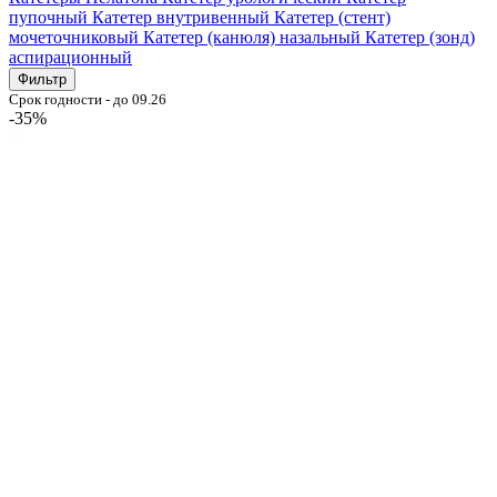
пупочный
Катетер внутривенный
Катетер (стент)
мочеточниковый
Катетер (канюля) назальный
Катетер (зонд)
аспирационный
Фильтр
Срок годности - до 09.26
-35%