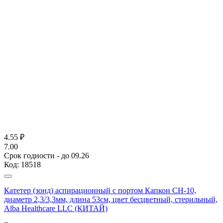
4.55
₽
7.00
Срок годности - до 09.26
Код:
18518
Катетер (зонд) аспирационный с портом Капкон CH-10,
диаметр 2,3/3,3мм, длина 53см, цвет бесцветный, стерильный,
Alba Healthcare LLC (КИТАЙ)