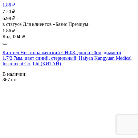
1.86 ₽
7.20
₽
6.98
₽
в статусе
Для клиентов «Базис Премиум»
1.86 ₽
Код:
00458
Катетер Нелатона женский CH-08, длина 20см, диаметр
1,7/2,7мм, цвет синий, стерильный, Haiyan Kangyuan Medical
Instrument Co.,Ltd (КИТАЙ)
В наличии:
867
шт.