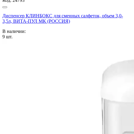
Код:
24793
Диспенсер КЛИНБОКС для сменных салфеток, объем 3,0-
3,5л, ВИТА-ПУЛ МК (РОССИЯ)
В наличии:
9
шт.