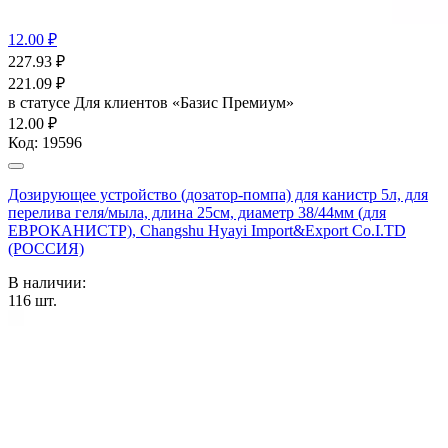
12.00 ₽
227.93
₽
221.09
₽
в статусе
Для клиентов «Базис Премиум»
12.00 ₽
Код:
19596
Дозирующее устройство (дозатор-помпа) для канистр 5л, для
перелива геля/мыла, длина 25см, диаметр 38/44мм (для
ЕВРОКАНИСТР), Changshu Hyayi Import&Export Co.I.TD
(РОССИЯ)
В наличии:
116
шт.