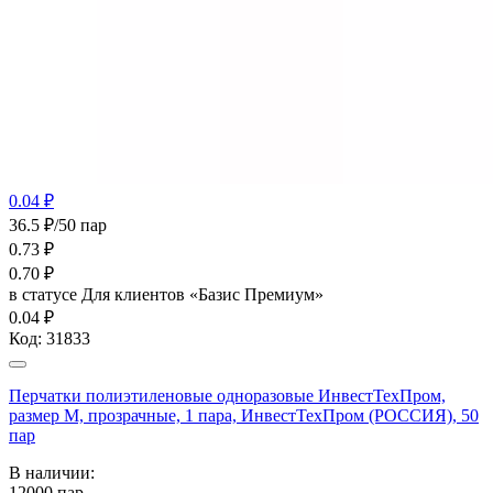
0.04 ₽
36.5 ₽/50 пар
0.73
₽
0.70
₽
в статусе
Для клиентов «Базис Премиум»
0.04 ₽
Код:
31833
Перчатки полиэтиленовые одноразовые ИнвестТехПром,
размер M, прозрачные, 1 пара, ИнвестТехПром (РОССИЯ), 50
пар
В наличии:
12000
пар.