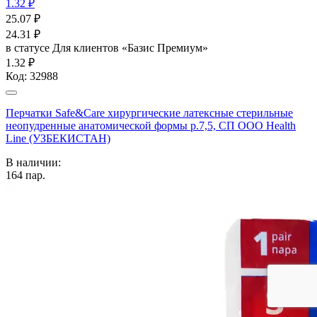
1.32 ₽
25.07
₽
24.31
₽
в статусе
Для клиентов «Базис Премиум»
1.32 ₽
Код:
32988
Перчатки Safe&Care хирургические латексные стерильные
неопудренные анатомической формы р.7,5, СП ООО Health
Line (УЗБЕКИСТАН)
В наличии:
164
пар.