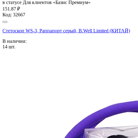
в статусе
Для клиентов «Базис Премиум»
151.87 ₽
Код:
32667
Стетоскоп WS-3, Раппапорт серый, B.Well Limited (КИТАЙ)
В наличии:
14
шт.