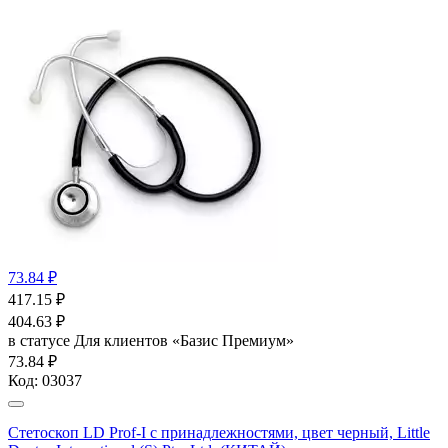
73.84 ₽
417.15
₽
404.63
₽
в статусе
Для клиентов «Базис Премиум»
73.84 ₽
Код:
03037
Стетоскоп LD Prof-I с принадлежностями, цвет черный, Little