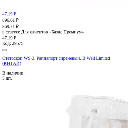
47.19 ₽
896.61
₽
869.71
₽
в статусе
Для клиентов «Базис Премиум»
47.19 ₽
Код:
29575
Стетоскоп WS-3, Раппапорт сиреневый, B.Well Limited
(КИТАЙ)
В наличии:
5
шт.