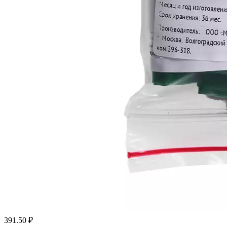
391.50
₽