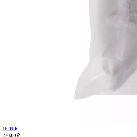
16.01 ₽
270.00
₽