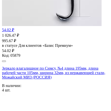
54.02 ₽
1 026.47
₽
995.67
₽
в статусе
Для клиентов «Базис Премиум»
54.02 ₽
Код:
05879
Зеркало влагалищное по Симсу, №4 длина 195мм, длина
рабочей части 105мм, ширина 32мм, из нержавеющей стали,
Можайский МИЗ (РОССИЯ)
В наличии:
4
шт.