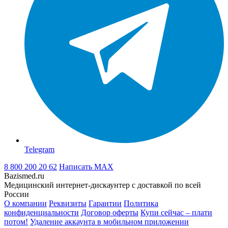
Telegram
8 800 200 20 62
Написать
MAX
Bazismed.ru
Медицинский интернет-дискаунтер с доставкой по всей
России
О компании
Реквизиты
Гарантии
Политика
конфиденциальности
Договор оферты
Купи сейчас – плати
потом!
Удаление аккаунта в мобильном приложении