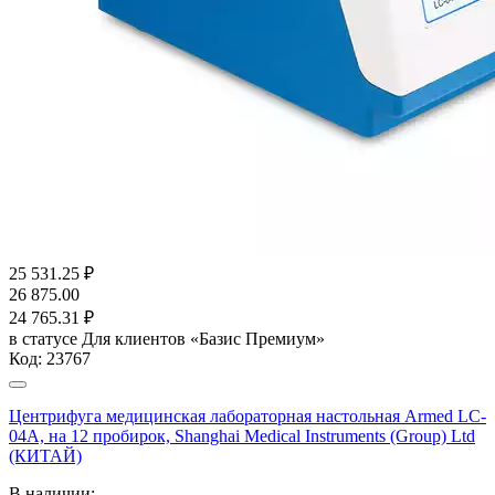
25 531.25
₽
26 875.00
24 765.31
₽
в статусе
Для клиентов «Базис Премиум»
Код:
23767
Центрифуга медицинская лабораторная настольная Armed LC-
04A, на 12 пробирок, Shanghai Medical Instruments (Group) Ltd
(КИТАЙ)
В наличии: