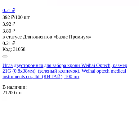
0.21 ₽
392 ₽/100 шт
3.92
₽
3.80
₽
в статусе
Для клиентов «Базис Премиум»
0.21 ₽
Код:
31058
Игла двусторонняя для забора крови Weihai Optech, размер
21G (0,8х38мм), (зеленый колпачок), Weihai optech medical
instruments co., ltd. (КИТАЙ), 100 шт
В наличии:
21200
шт.