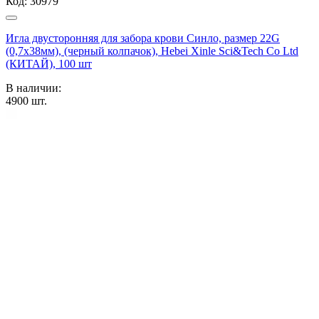
Код:
30979
Игла двусторонняя для забора крови Синло, размер 22G
(0,7х38мм), (черный колпачок), Hebei Xinle Sci&Tech Co Ltd
(КИТАЙ), 100 шт
В наличии:
4900
шт.