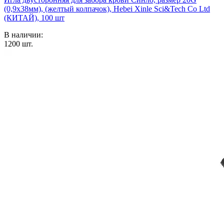
(0,9х38мм), (желтый колпачок), Hebei Xinle Sci&Tech Co Ltd
(КИТАЙ), 100 шт
В наличии:
1200
шт.