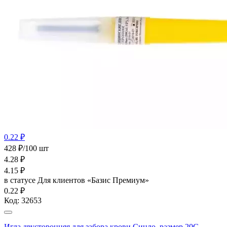
0.22 ₽
428 ₽/100 шт
4.28
₽
4.15
₽
в статусе
Для клиентов «Базис Премиум»
0.22 ₽
Код:
32653
Игла двусторонняя для забора крови Синло, размер 20G