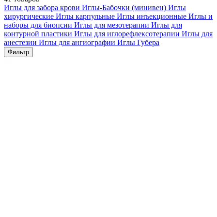
Иглы для забора крови
Иглы-Бабочки (минивен)
Иглы
хирургические
Иглы карпульные
Иглы инъекционные
Иглы и
наборы для биопсии
Иглы для мезотерапии
Иглы для
контурной пластики
Иглы для иглорефлексотерапии
Иглы для
анестезии
Иглы для ангиографии
Иглы Губера
Фильтр