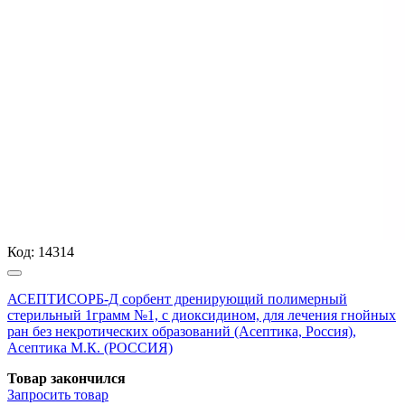
Код:
14314
АСЕПТИСОРБ-Д сорбент дренирующий полимерный
стерильный 1грамм №1, с диоксидином, для лечения гнойных
ран без некротических образований (Асептика, Россия),
Асептика М.К. (РОССИЯ)
Товар закончился
Запросить
товар