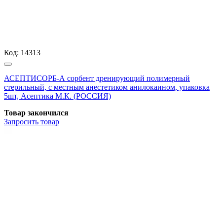
Код:
14313
АСЕПТИСОРБ-А сорбент дренирующий полимерный
стерильный, с местным анестетиком анилокаином, упаковка
5шт, Асептика М.К. (РОССИЯ)
Товар закончился
Запросить
товар