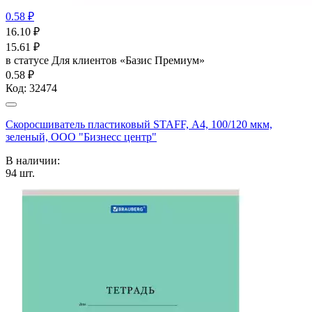
0.58 ₽
16.10
₽
15.61
₽
в статусе
Для клиентов «Базис Премиум»
0.58 ₽
Код:
32474
Скоросшиватель пластиковый STAFF, А4, 100/120 мкм,
зеленый, ООО "Бизнесс центр"
В наличии:
94
шт.