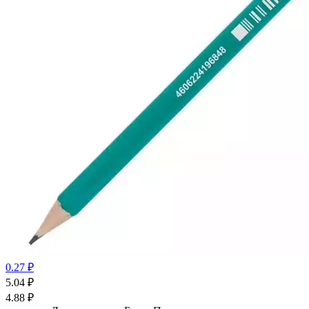
0.27 ₽
5.04
₽
4.88
₽