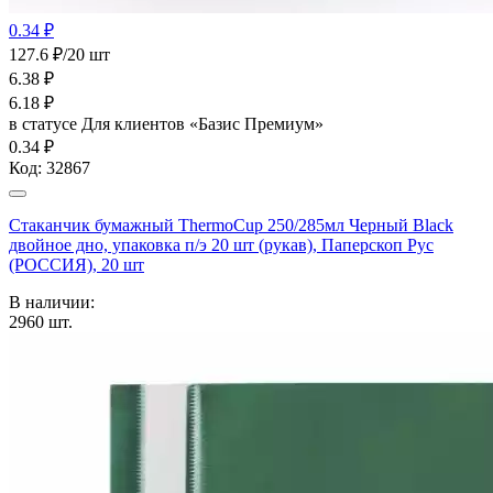
0.34 ₽
127.6 ₽/20 шт
6.38
₽
6.18
₽
в статусе
Для клиентов «Базис Премиум»
0.34 ₽
Код:
32867
Стаканчик бумажный ThermoCup 250/285мл Черный Black
двойное дно, упаковка п/э 20 шт (рукав), Паперскоп Рус
(РОССИЯ), 20 шт
В наличии:
2960
шт.