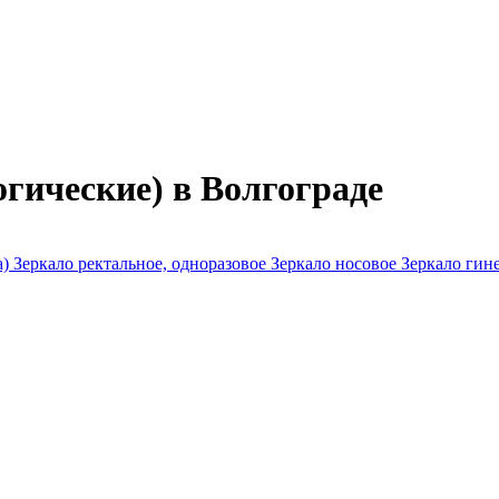
гические) в Волгограде
а)
Зеркало ректальное, одноразовое
Зеркало носовое
Зеркало гин