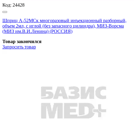
Код:
24428
Шприц А-52МСк многоразовый инъекционный разборный,
объем 2мл, с иглой (без запасного цилиндра), МИЗ-Ворсма
(МИЗ им.В.И.Ленина) (РОССИЯ)
Товар закончился
Запросить
товар