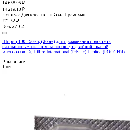
14 658.95
₽
14 219.18
₽
в статусе
Для клиентов «Базис Премиум»
771.52 ₽
Код:
27162
Шприц 100-150мл, (Жане) для промывания полостей с
силиконовым кольцом на поршне, с двойной шкалой,
многоразовый, Hilbro International (Private) Limited (РОССИЯ)
В наличии:
1
шт.