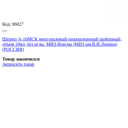
Код:
06027
Шприц А-10МСК многоразовый инъекционный разборный,
объем 10мл, без иглы, МИЗ-Ворсма (МИЗ им.В.И.Ленина)
(РОССИЯ)
Товар закончился
Запросить
товар