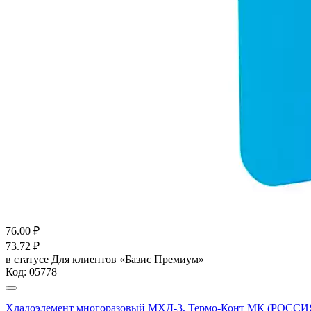
76.00
₽
73.72
₽
в статусе
Для клиентов «Базис Премиум»
Код:
05778
Хладоэлемент многоразовый МХД-3, Термо-Конт МК (РОССИ