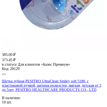
385.00
₽
373.45
₽
в статусе
Для клиентов «Базис Премиум»
Код:
28129
Щетка зубная PESITRO UltraClean Smiley soft 5180, с
пластиковой ручкой, щетина полиэстер, мягкая, детская от 3
до 5лет, PESITRO HEALTHCARE PRODUCTS CO., LTD
В наличии:
10
шт.