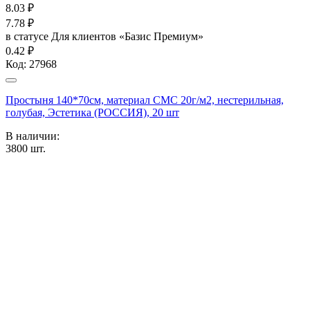
8.03
₽
7.78
₽
в статусе
Для клиентов «Базис Премиум»
0.42 ₽
Код:
27968
Простыня 140*70см, материал СМС 20г/м2, нестерильная,
голубая, Эстетика (РОССИЯ), 20 шт
В наличии:
3800
шт.