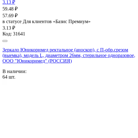
3.13 ₽
59.48
₽
57.69
₽
в статусе
Для клиентов «Базис Премиум»
3.13 ₽
Код:
31641
Зеркало Юникорнмед ректальное (аноскоп), с П-обр.срезом
(выемка), модель L, диаметром 26мм, стерильное одноразовое,
ООО "Юникорнмед" (РОССИЯ)
В наличии:
64
шт.