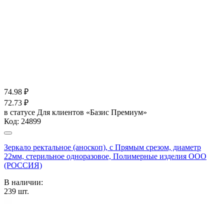
74.98
₽
72.73
₽
в статусе
Для клиентов «Базис Премиум»
Код:
24899
Зеркало ректальное (аноскоп), с Прямым срезом, диаметр
22мм, стерильное одноразовое, Полимерные изделия OOO
(РОССИЯ)
В наличии:
239
шт.