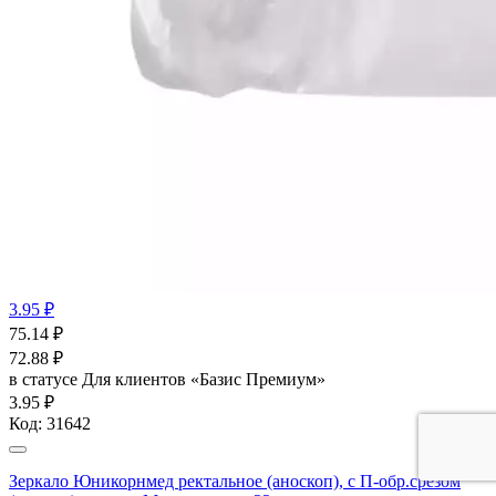
3.95 ₽
75.14
₽
72.88
₽
в статусе
Для клиентов «Базис Премиум»
3.95 ₽
Код:
31642
Зеркало Юникорнмед ректальное (аноскоп), с П-обр.срезом