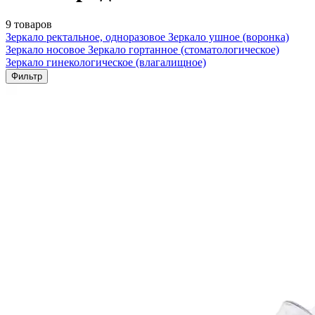
9 товаров
Зеркало ректальное, одноразовое
Зеркало ушное (воронка)
Зеркало носовое
Зеркало гортанное (стоматологическое)
Зеркало гинекологическое (влагалищное)
Фильтр