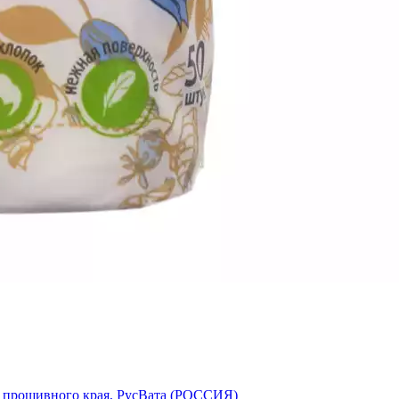
ией прошивного края, РусВата (РОССИЯ)