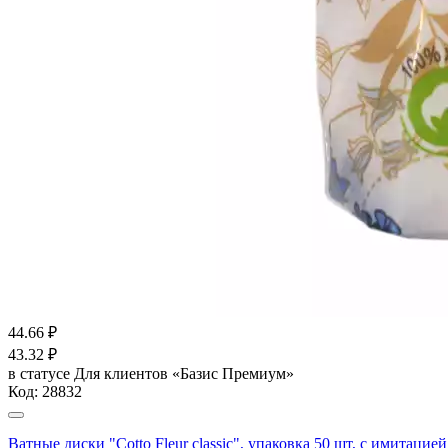
44.66
₽
43.32
₽
в статусе
Для клиентов «Базис Премиум»
Код:
28832
Ватные диски "Cotto Fleur classic", упаковка 50 шт, с имитац