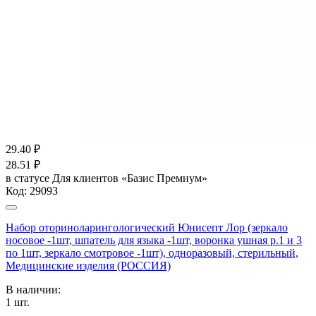
29.40
₽
28.51
₽
в статусе
Для клиентов «Базис Премиум»
Код:
29093
Набор оториноларингологический Юнисепт Лор (зеркало
носовое -1шт, шпатель для языка -1шт, воронка ушная р.1 и 3
по 1шт, зеркало смотровое -1шт), одноразовый, стерильный,
Медицинские изделия (РОССИЯ)
В наличии:
1
шт.