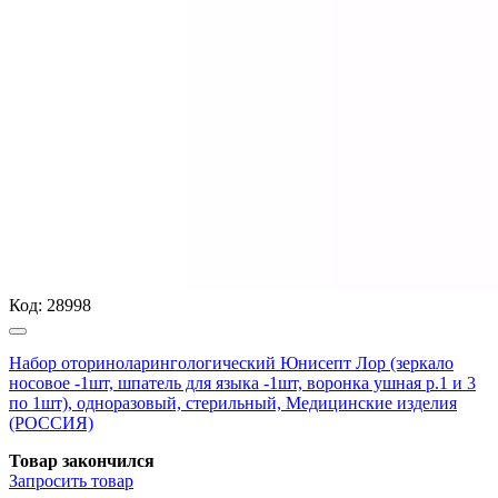
Код:
28998
Набор оториноларингологический Юнисепт Лор (зеркало
носовое -1шт, шпатель для языка -1шт, воронка ушная р.1 и 3
по 1шт), одноразовый, стерильный, Медицинские изделия
(РОССИЯ)
Товар закончился
Запросить
товар