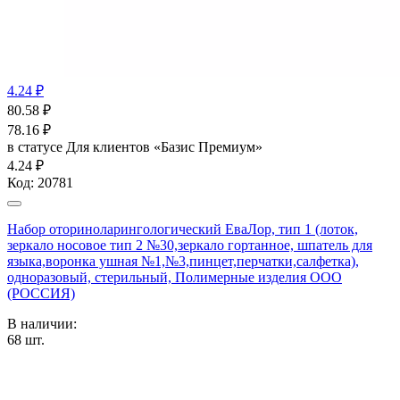
4.24 ₽
80.58
₽
78.16
₽
в статусе
Для клиентов «Базис Премиум»
4.24 ₽
Код:
20781
Набор оториноларингологический ЕваЛор, тип 1 (лоток,
зеркало носовое тип 2 №30,зеркало гортанное, шпатель для
языка,воронка ушная №1,№3,пинцет,перчатки,салфетка),
одноразовый, стерильный, Полимерные изделия OOO
(РОССИЯ)
В наличии:
68
шт.