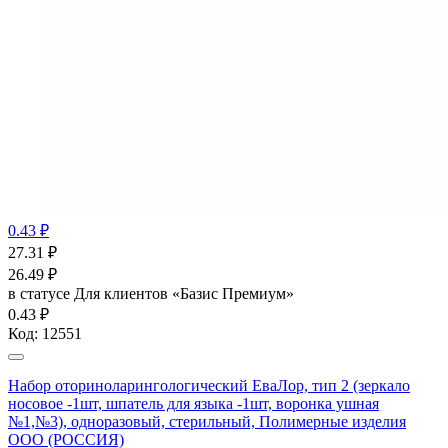
0.43 ₽
27.31
₽
26.49
₽
в статусе
Для клиентов «Базис Премиум»
0.43 ₽
Код:
12551
Набор оториноларингологический ЕваЛор, тип 2 (зеркало
носовое -1шт, шпатель для языка -1шт, воронка ушная
№1,№3), одноразовый, стерильный, Полимерные изделия
OOO (РОССИЯ)