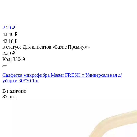
2.29 ₽
43.49
₽
42.18
₽
в статусе
Для клиентов «Базис Премиум»
2.29 ₽
Код:
33049
Салфетка микрофибра Master FRESH т Универсальная д/
уборки 30*30 1ш
В наличии:
85
шт.