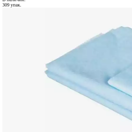
309
упак.