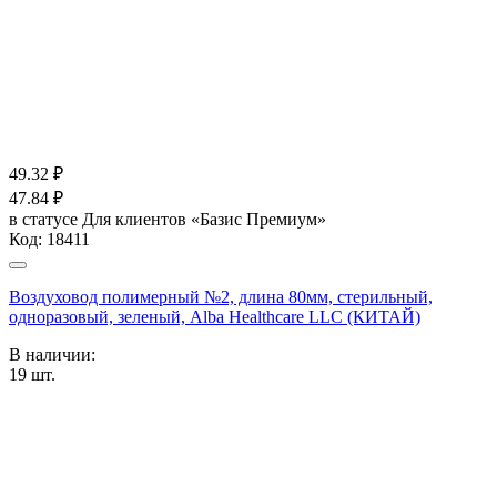
49.32
₽
47.84
₽
в статусе
Для клиентов «Базис Премиум»
Код:
18411
Воздуховод полимерный №2, длина 80мм, стерильный,
одноразовый, зеленый, Alba Healthcare LLC (КИТАЙ)
В наличии:
19
шт.