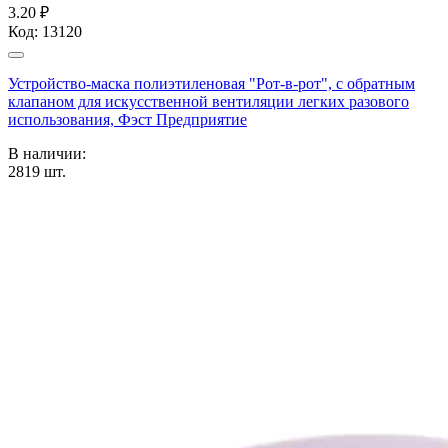
3.20 ₽
Код:
13120
Устройство-маска полиэтиленовая "Рот-в-рот", с обратным
клапаном для искусственной вентиляции легких разового
использования, Фэст Предприятие
В наличии:
2819
шт.