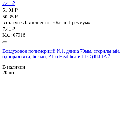
7.41 ₽
51.91
₽
50.35
₽
в статусе
Для клиентов «Базис Премиум»
7.41 ₽
Код:
07916
Воздуховод полимерный №1, длина 70мм, стерильный,
одноразовый, белый, Alba Healthcare LLC (КИТАЙ)
В наличии:
20
шт.