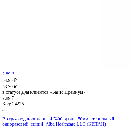
2.89 ₽
54.95
₽
53.30
₽
в статусе
Для клиентов «Базис Премиум»
2.89 ₽
Код:
24275
Воздуховод полимерный №00, длина 50мм, стерильный,
одноразовый, синий, Alba Healthcare LLC (КИТАЙ)