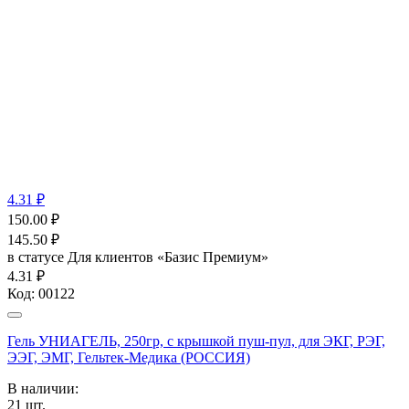
4.31 ₽
150.00
₽
145.50
₽
в статусе
Для клиентов «Базис Премиум»
4.31 ₽
Код:
00122
Гель УНИАГЕЛЬ, 250гр, с крышкой пуш-пул, для ЭКГ, РЭГ,
ЭЭГ, ЭМГ, Гельтек-Медика (РОССИЯ)
В наличии:
21
шт.