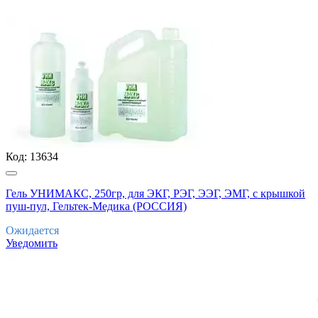
Код:
13634
Гель УНИМАКС, 250гр, для ЭКГ, РЭГ, ЭЭГ, ЭМГ, с крышкой
пуш-пул, Гельтек-Медика (РОССИЯ)
Ожидается
Уведомить