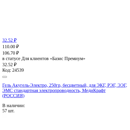
32.52 ₽
110.00
₽
106.70
₽
в статусе
Для клиентов «Базис Премиум»
32.52 ₽
Код:
24539
Гель Акугель-Электро, 250гр, бесцветный, для ЭКГ, РЭГ, ЭЭГ,
ЭМС стандартная электропроводность, МедиКрафт
(РОССИЯ)
В наличии:
57
шт.