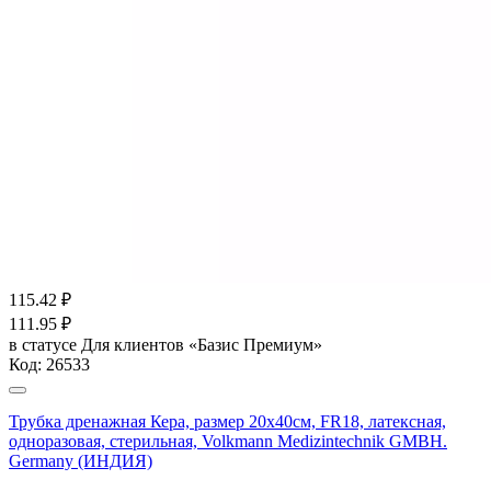
115.42
₽
111.95
₽
в статусе
Для клиентов «Базис Премиум»
Код:
26533
Трубка дренажная Кера, размер 20х40см, FR18, латексная,
одноразовая, стерильная, Volkmann Medizintechnik GMBH.
Germany (ИНДИЯ)