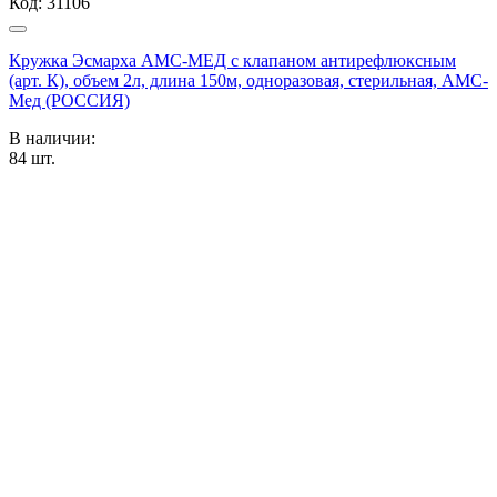
Код:
31106
Кружка Эсмарха АМС-МЕД с клапаном антирефлюксным
(арт. К), объем 2л, длина 150м, одноразовая, стерильная, АМС-
Мед (РОССИЯ)
В наличии:
84
шт.