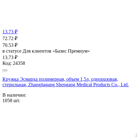
13.73 ₽
72.72
₽
70.53
₽
в статусе
Для клиентов «Базис Премиум»
13.73 ₽
Код:
24358
Кружка Эсмарха полимерная, объем 1,5л, одноразовая,
стерильная, Zhangjiagang Shengang Medical Products Co., Ltd.
В наличии:
1058
шт.