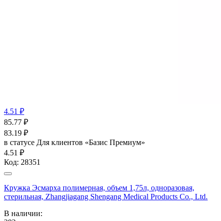
4.51 ₽
85.77
₽
83.19
₽
в статусе
Для клиентов «Базис Премиум»
4.51 ₽
Код:
28351
Кружка Эсмарха полимерная, объем 1,75л, одноразовая,
стерильная, Zhangjiagang Shengang Medical Products Co., Ltd.
В наличии: