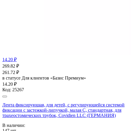
14.20 ₽
269.82
₽
261.72
₽
в статусе
Для клиентов «Базис Премиум»
14.20 ₽
Код:
25267
Лента фиксирующая, для детей, с регулирующейся системой
фиксации с застежкой-липучкой, малая С, стандартная, для
трахеостомических трубок, Covidien LLC (ГЕРМАНИЯ)
В наличии:
147
шт.