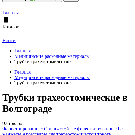
Главная
Каталог
Войти
Главная
Медицинские расходные материалы
Трубки трахеостомические
Главная
Медицинские расходные материалы
Трубки трахеостомические
Трубки трахеостомические в
Волгограде
97 товаров
Фенестрированные
С манжетой
Не фенестрированные
Без
манжеты
Аксессуары для трахеостомической трубки