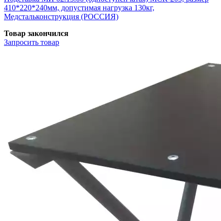
410*220*240мм, допустимая нагрузка 130кг,
Медстальконструкция (РОССИЯ)
Товар закончился
Запросить
товар