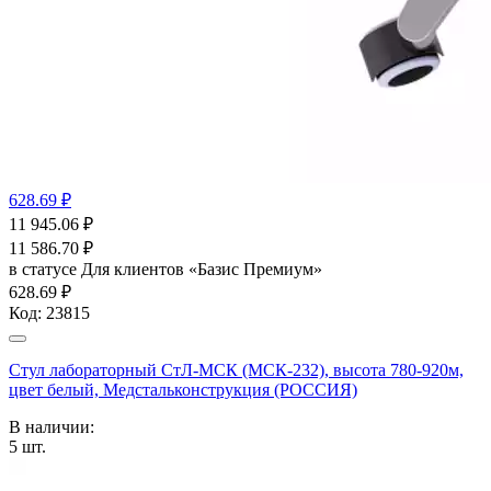
628.69 ₽
11 945.06
₽
11 586.70
₽
в статусе
Для клиентов «Базис Премиум»
628.69 ₽
Код:
23815
Стул лабораторный СтЛ-МСК (МСК-232), высота 780-920м,
цвет белый, Медстальконструкция (РОССИЯ)
В наличии:
5
шт.