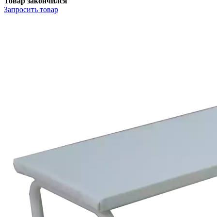
Товар закончился
Запросить
товар