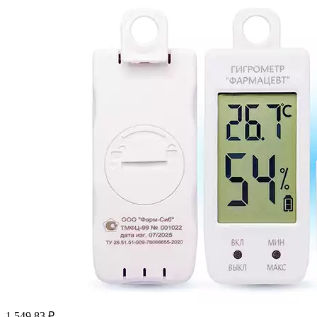
1 549.83
₽