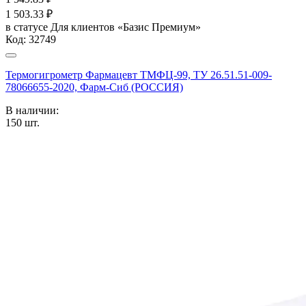
1 503.33
₽
в статусе
Для клиентов «Базис Премиум»
Код:
32749
Термогигрометр Фармацевт ТМФЦ-99, ТУ 26.51.51-009-
78066655-2020, Фарм-Сиб (РОССИЯ)
В наличии:
150
шт.