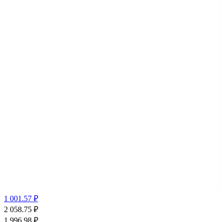
1 001.57 ₽
2 058.75
₽
1 996.98
₽