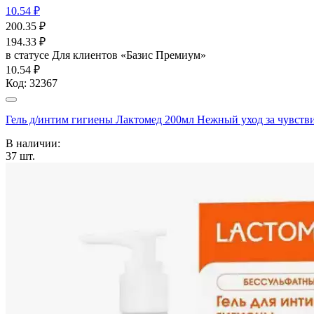
10.54 ₽
200.35
₽
194.33
₽
в статусе
Для клиентов «Базис Премиум»
10.54 ₽
Код:
32367
Гель д/интим гигиены Лактомед 200мл Нежный уход за чувств
В наличии:
37
шт.