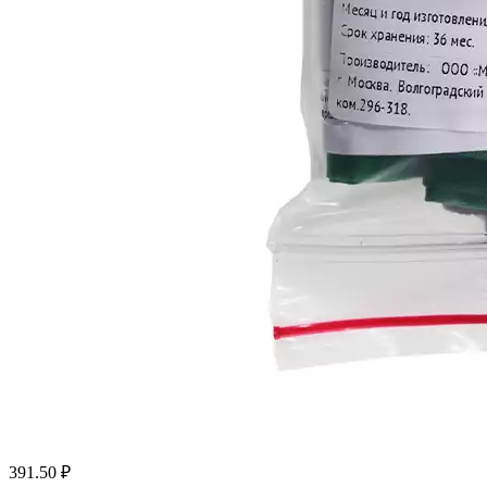
391.50
₽