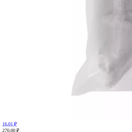
16.01 ₽
270.00
₽