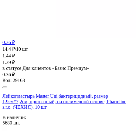
0.36 ₽
14.4 ₽/10 шт
1.44
₽
1.39
₽
в статусе
Для клиентов «Базис Премиум»
0.36 ₽
Код:
29163
Лейкопластырь Master Uni бактерицидный, размер
1,9см*7,2см, прозрачный, на полимерной основе, Pharmline
s.r.o. (ЧЕХИЯ), 10 шт
В наличии:
5680
шт.