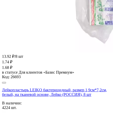
13.92 ₽/8 шт
1.74
₽
1.68
₽
в статусе
Для клиентов «Базис Премиум»
Код:
26693
Лейкопластырь LEIKO бактерицидный, размер 1,9см*7,2см,
белый, на тканевой основе, Лейко (РОССИЯ), 8 шт
В наличии:
4224
шт.