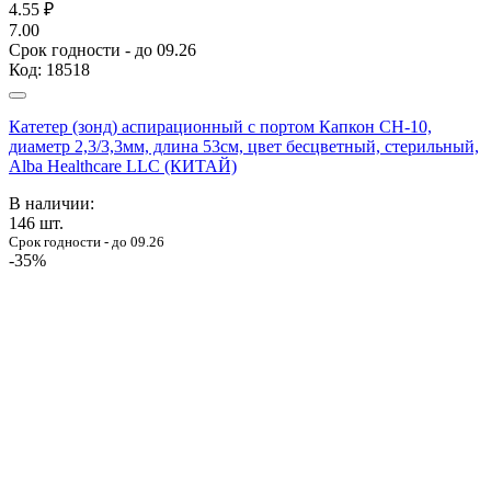
4.55
₽
7.00
Срок годности - до 09.26
Код:
18518
Катетер (зонд) аспирационный с портом Капкон CH-10,
диаметр 2,3/3,3мм, длина 53см, цвет бесцветный, стерильный,
Alba Healthcare LLC (КИТАЙ)
В наличии:
146
шт.
Срок годности - до 09.26
-35%