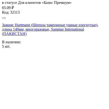
в статусе
Для клиентов «Базис Премиум»
65.09 ₽
Код:
32113
Зажим: Hartmann (Щипцы тампонные ушные изогнутые),
длина 140мм, многоразовые, Sammar International
(ПАКИСТАН)
В наличии:
5
шт.