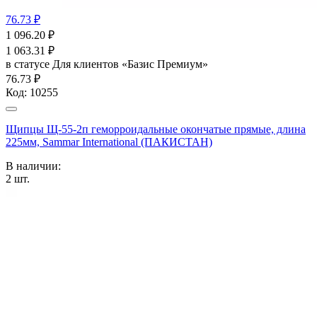
76.73 ₽
1 096.20
₽
1 063.31
₽
в статусе
Для клиентов «Базис Премиум»
76.73 ₽
Код:
10255
Щипцы Щ-55-2п геморроидальные окончатые прямые, длина
225мм, Sammar International (ПАКИСТАН)
В наличии:
2
шт.