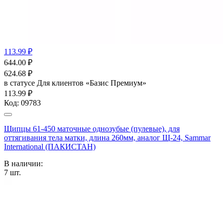
113.99 ₽
644.00
₽
624.68
₽
в статусе
Для клиентов «Базис Премиум»
113.99 ₽
Код:
09783
Щипцы 61-450 маточные однозубые (пулевые), для
оттягивания тела матки, длина 260мм, аналог Щ-24, Sammar
International (ПАКИСТАН)
В наличии:
7
шт.