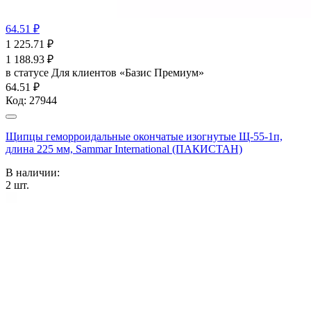
64.51 ₽
1 225.71
₽
1 188.93
₽
в статусе
Для клиентов «Базис Премиум»
64.51 ₽
Код:
27944
Щипцы геморроидальные окончатые изогнутые Щ-55-1п,
длина 225 мм, Sammar International (ПАКИСТАН)
В наличии:
2
шт.