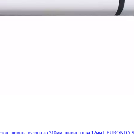
пакетов, ширина рулона до 310мм, ширина шва 12мм |, EURONDA