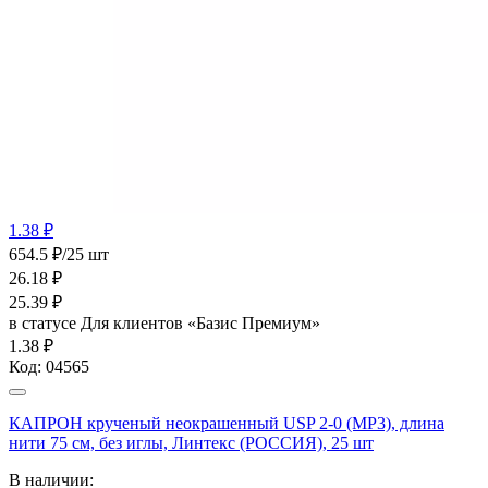
1.38 ₽
654.5 ₽/25 шт
26.18
₽
25.39
₽
в статусе
Для клиентов «Базис Премиум»
1.38 ₽
Код:
04565
КАПРОН крученый неокрашенный USP 2-0 (МР3), длина
нити 75 см, без иглы, Линтекс (РОССИЯ), 25 шт
В наличии: