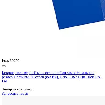
Код:
30250
Коврик, полимерный многослойный антибактериальный,
размер 115*60см, 30 слоев (без РУ), Hebei Cheng Qu Trade Co.,
Ltd
Товар закончился
Запросить
товар