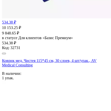
534.38 ₽
10 153.25
₽
9 848.65
₽
в статусе
Для клиентов «Базис Премиум»
534.38 ₽
Код:
32731
Коврик мед. Чистея 115*45 см, 30 слоев, 4 шт/упак., AV
Medical Consulting
В наличии:
1
упак.