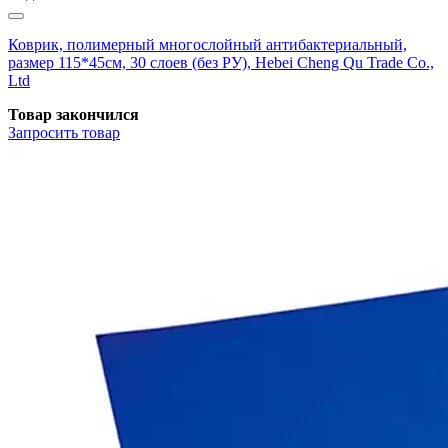
Коврик, полимерный многослойный антибактериальный,
размер 115*45см, 30 слоев (без РУ), Hebei Cheng Qu Trade Co.,
Ltd
Товар закончился
Запросить
товар