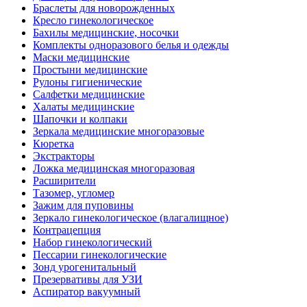
Браслеты для новорожденных
Кресло гинекологическое
Бахилы медицинские, носочки
Комплекты одноразового белья и одежды
Маски медицинские
Простыни медицинские
Рулоны гигиенические
Салфетки медицинские
Халаты медицинские
Шапочки и колпаки
Зеркала медицинские многоразовые
Кюретка
Экстракторы
Ложка медицинская многоразовая
Расширители
Тазомер, угломер
Зажим для пуповины
Зеркало гинекологическое (влагалищное)
Контрацепция
Набор гинекологический
Пессарии гинекологические
Зонд урогенитальный
Презервативы для УЗИ
Аспиратор вакуумный