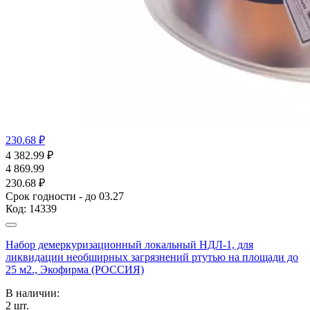
230.68 ₽
4 382.99
₽
4 869.99
230.68 ₽
Срок годности - до 03.27
Код:
14339
Набор демеркуризационный локальный НДЛ-1, для
ликвидации необширных загрязнений ртутью на площади до
25 м2., Экофирма (РОССИЯ)
В наличии:
2
шт.