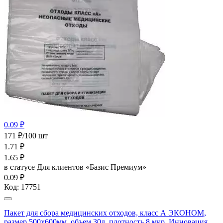
0.09 ₽
171 ₽/100 шт
1.71
₽
1.65
₽
в статусе
Для клиентов «Базис Премиум»
0.09 ₽
Код:
17751
Пакет для сбора медицинских отходов, класс А ЭКОНОМ,
размер 500х600мм, объем 30л, плотность 8 мкр, Инновация