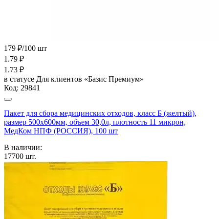
179 ₽/100 шт
1.79
₽
1.73
₽
в статусе
Для клиентов «Базис Премиум»
Код:
29841
Пакет для сбора медицинских отходов, класс Б (желтый),
размер 500х600мм, объем 30,0л, плотность 11 микрон,
МедКом НПФ (РОССИЯ), 100 шт
В наличии:
17700
шт.