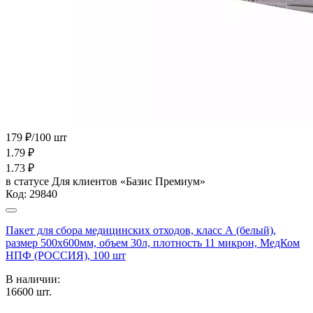
179 ₽/100 шт
1.79
₽
1.73
₽
в статусе
Для клиентов «Базис Премиум»
Код:
29840
Пакет для сбора медицинских отходов, класс А (белый),
размер 500х600мм, объем 30л, плотность 11 микрон, МедКом
НПФ (РОССИЯ), 100 шт
В наличии:
16600
шт.