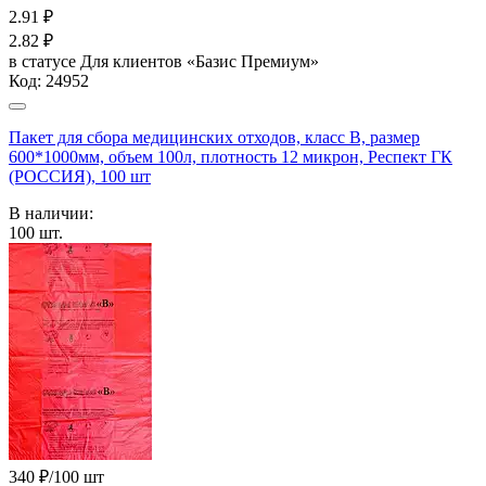
2.91
₽
2.82
₽
в статусе
Для клиентов «Базис Премиум»
Код:
24952
Пакет для сбора медицинских отходов, класс В, размер
600*1000мм, объем 100л, плотность 12 микрон, Респект ГК
(РОССИЯ), 100 шт
В наличии:
100
шт.
340 ₽/100 шт