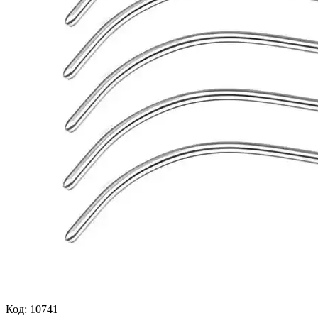
Код:
10741