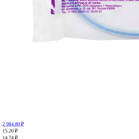
2 984.80 ₽
15.20
₽
14.74
₽