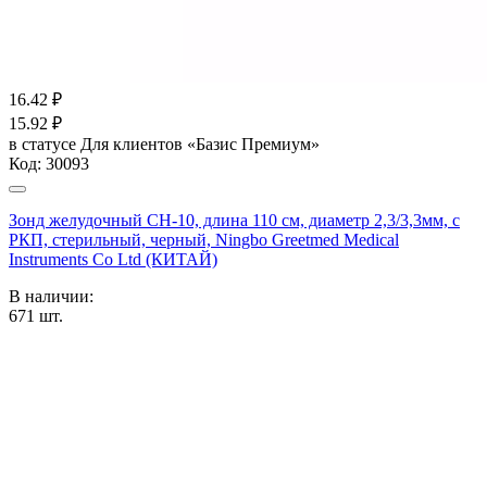
16.42
₽
15.92
₽
в статусе
Для клиентов «Базис Премиум»
Код:
30093
Зонд желудочный CH-10, длина 110 см, диаметр 2,3/3,3мм, с
РКП, стерильный, черный, Ningbo Greetmed Medical
Instruments Co Ltd (КИТАЙ)
В наличии:
671
шт.