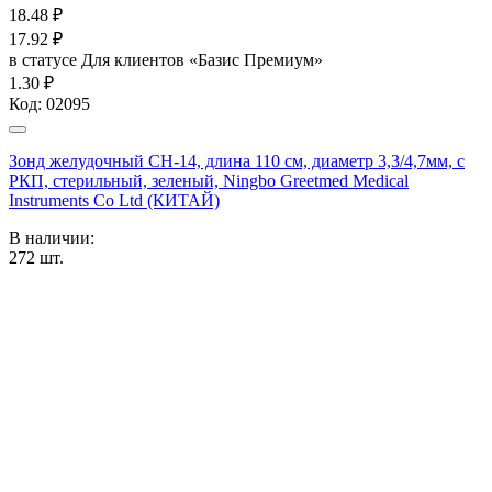
18.48
₽
17.92
₽
в статусе
Для клиентов «Базис Премиум»
1.30 ₽
Код:
02095
Зонд желудочный CH-14, длина 110 см, диаметр 3,3/4,7мм, с
РКП, стерильный, зеленый, Ningbo Greetmed Medical
Instruments Co Ltd (КИТАЙ)
В наличии:
272
шт.