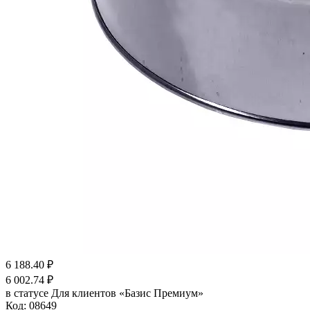
6 188.40
₽
6 002.74
₽
в статусе
Для клиентов «Базис Премиум»
Код:
08649