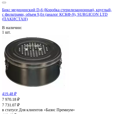
Бикс медицинский D-6 (Коробка стерилизационная), круглый,
с фильтрами, объем 9,0л (аналог КСКФ-9), SURGICON LTD
(ПАКИСТАН)
В наличии:
1
шт.
419.48 ₽
7 970.18
₽
7 731.07
₽
в статусе
Для клиентов «Базис Премиум»