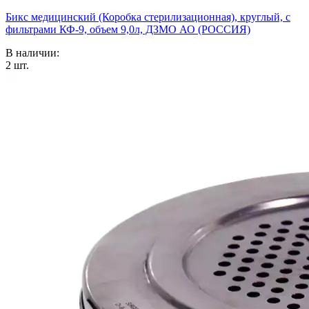
Бикс медицинский (Коробка стерилизационная), круглый, с
фильтрами КФ-9, объем 9,0л, ДЗМО АО (РОССИЯ)
В наличии:
2
шт.