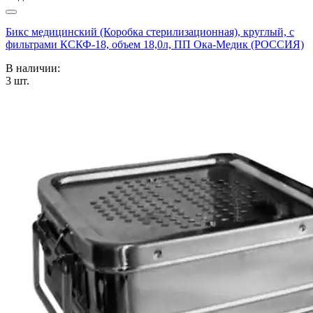
Бикс медицинский (Коробка стерилизационная), круглый, с
фильтрами КСКФ-18, объем 18,0л, ПП Ока-Медик (РОССИЯ)
В наличии:
3
шт.