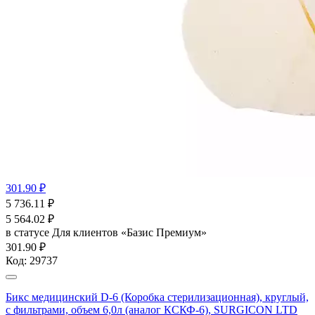
301.90 ₽
5 736.11
₽
5 564.02
₽
в статусе
Для клиентов «Базис Премиум»
301.90 ₽
Код:
29737
Бикс медицинский D-6 (Коробка стерилизационная), круглый,
с фильтрами, объем 6,0л (аналог КСКФ-6), SURGICON LTD