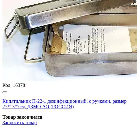
Код:
16378
Кипятильник П-22-1 дезинфекционный, с ручками, размер
27*13*7см, ДЗМО АО (РОССИЯ)
Товар закончился
Запросить
товар