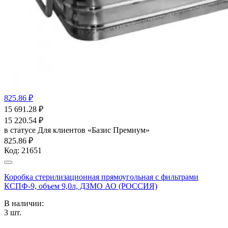
825.86 ₽
15 691.28
₽
15 220.54
₽
в статусе
Для клиентов «Базис Премиум»
825.86 ₽
Код:
21651
Коробка стерилизационная прямоугольная с фильтрами
КСПФ-9, объем 9,0л, ДЗМО АО (РОССИЯ)
В наличии:
3
шт.