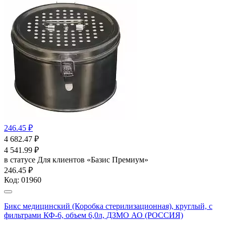
246.45 ₽
4 682.47
₽
4 541.99
₽
в статусе
Для клиентов «Базис Премиум»
246.45 ₽
Код:
01960
Бикс медицинский (Коробка стерилизационная), круглый, с
фильтрами КФ-6, объем 6,0л, ДЗМО АО (РОССИЯ)