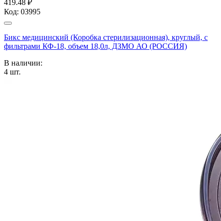
419.48 ₽
Код:
03995
Бикс медицинский (Коробка стерилизационная), круглый, с
фильтрами КФ-18, объем 18,0л, ДЗМО АО (РОССИЯ)
В наличии:
4
шт.