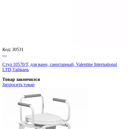
Код:
30531
Стул 10570/Т, для ванн, санитарный, Valentine International
LTD,Тайвань
Товар закончился
Запросить
товар