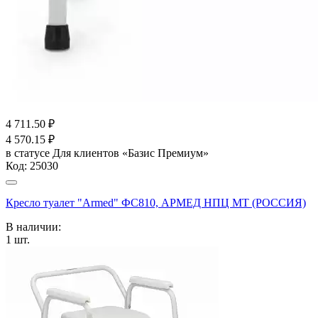
4 711.50
₽
4 570.15
₽
в статусе
Для клиентов «Базис Премиум»
Код:
25030
Кресло туалет "Armed" ФС810, АРМЕД НПЦ МТ (РОССИЯ)
В наличии:
1
шт.