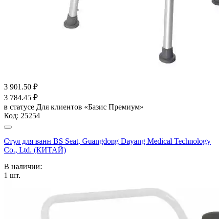
3 901.50
₽
3 784.45
₽
в статусе
Для клиентов «Базис Премиум»
Код:
25254
Стул для ванн BS Seat, Guangdong Dayang Medical Technology
Co., Ltd. (КИТАЙ)
В наличии:
1
шт.