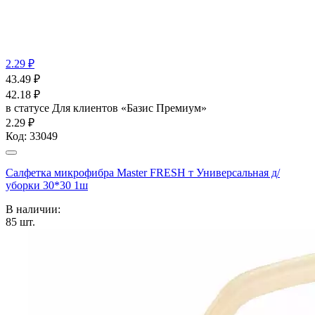
2.29 ₽
43.49
₽
42.18
₽
в статусе
Для клиентов «Базис Премиум»
2.29 ₽
Код:
33049
Салфетка микрофибра Master FRESH т Универсальная д/
уборки 30*30 1ш
В наличии:
85
шт.