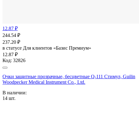
12.87 ₽
244.54
₽
237.20
₽
в статусе
Для клиентов «Базис Премиум»
12.87 ₽
Код:
32826
Очки защитные прозрачные, бесцветные Q-111 Стимул, Guilin
Woodpecker Medical Instrument Co., Ltd.
В наличии:
14
шт.