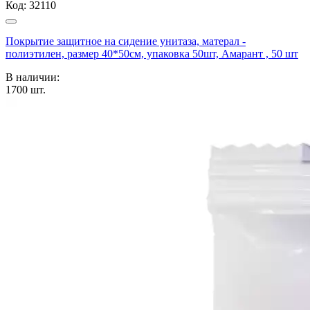
Код:
32110
Покрытие защитное на сидение унитаза, матерал -
полиэтилен, размер 40*50см, упаковка 50шт, Амарант , 50 шт
В наличии:
1700
шт.