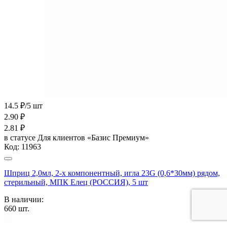
14.5 ₽/5 шт
2.90
₽
2.81
₽
в статусе
Для клиентов «Базис Премиум»
Код:
11963
Шприц 2,0мл, 2-х компонентный, игла 23G (0,6*30мм) рядом,
стерильный, МПК Елец (РОССИЯ), 5 шт
В наличии:
660
шт.