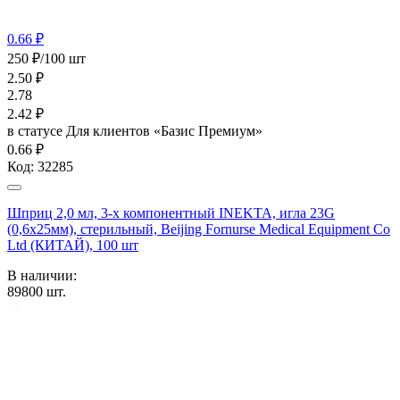
0.66 ₽
250 ₽/100 шт
2.50
₽
2.78
2.42
₽
в статусе
Для клиентов «Базис Премиум»
0.66 ₽
Код:
32285
Шприц 2,0 мл, 3-х компонентный INEKTA, игла 23G
(0,6х25мм), стерильный, Beijing Fornurse Medical Equipment Co
Ltd (КИТАЙ), 100 шт
В наличии:
89800
шт.