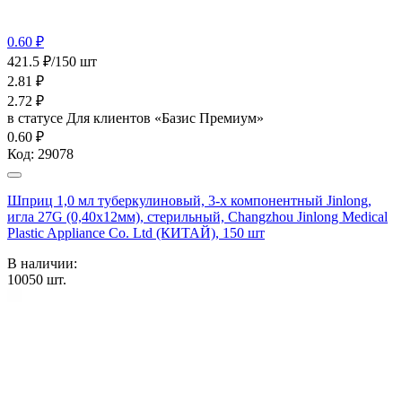
0.60 ₽
421.5 ₽/150 шт
2.81
₽
2.72
₽
в статусе
Для клиентов «Базис Премиум»
0.60 ₽
Код:
29078
Шприц 1,0 мл туберкулиновый, 3-х компонентный Jinlong,
игла 27G (0,40х12мм), стерильный, Changzhou Jinlong Medical
Plastic Appliance Co. Ltd (КИТАЙ), 150 шт
В наличии:
10050
шт.