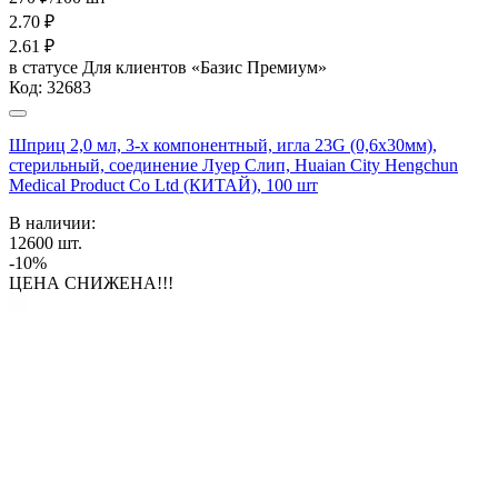
2.70
₽
2.61
₽
в статусе
Для клиентов «Базис Премиум»
Код:
32683
Шприц 2,0 мл, 3-х компонентный, игла 23G (0,6х30мм),
стерильный, соединение Луер Слип, Huaian City Hengchun
Medical Product Co Ltd (КИТАЙ), 100 шт
В наличии:
12600
шт.
-10%
ЦЕНА СНИЖЕНА!!!