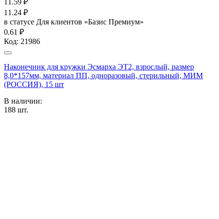
11.59
₽
11.24
₽
в статусе
Для клиентов «Базис Премиум»
0.61 ₽
Код:
21986
Наконечник для кружки Эсмарха ЭТ2, взрослый, размер
8,0*157мм, материал ПП, одноразовый, стерильный, МИМ
(РОССИЯ), 15 шт
В наличии:
188
шт.