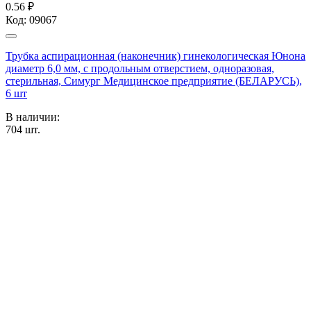
0.56 ₽
Код:
09067
Трубка аспирационная (наконечник) гинекологическая Юнона
диаметр 6,0 мм, с продольным отверстием, одноразовая,
стерильная, Симург Медицинское предприятие (БЕЛАРУСЬ),
6 шт
В наличии:
704
шт.