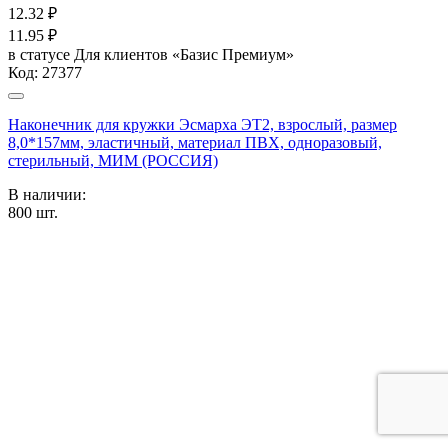
12.32
₽
11.95
₽
в статусе
Для клиентов «Базис Премиум»
Код:
27377
Наконечник для кружки Эсмарха ЭТ2, взрослый, размер
8,0*157мм, эластичный, материал ПВХ, одноразовый,
стерильный, МИМ (РОССИЯ)
В наличии:
800
шт.