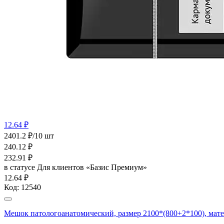
12.64 ₽
2401.2 ₽/10 шт
240.12
₽
232.91
₽
в статусе
Для клиентов «Базис Премиум»
12.64 ₽
Код:
12540
Мешок патологоанатомический, размер 2100*(800+2*100), мат