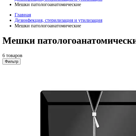
Мешки патологоанатомические
Главная
Дезинфекция, стерилизация и утилизация
Мешки патологоанатомические
Мешки патологоанатомически
6 товаров
Фильтр