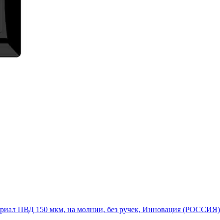
ериал ПВД 150 мкм, на молнии, без ручек, Инновация (РОССИЯ)