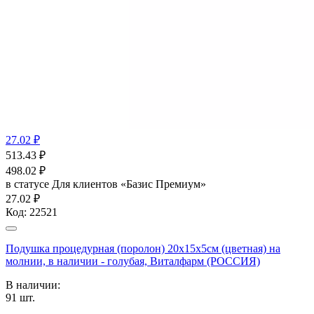
27.02 ₽
513.43
₽
498.02
₽
в статусе
Для клиентов «Базис Премиум»
27.02 ₽
Код:
22521
Подушка процедурная (поролон) 20х15х5см (цветная) на
молнии, в наличии - голубая, Виталфарм (РОССИЯ)
В наличии:
91
шт.