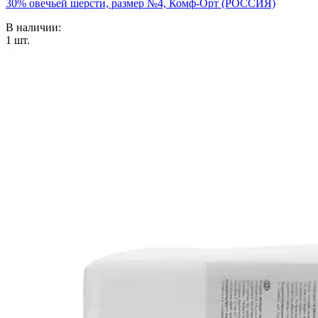
30% овечьей шерсти, размер №4, Комф-Орт (РОССИЯ)
В наличии:
1
шт.