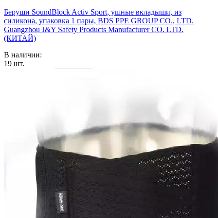
Беруши SoundBlock Activ Sport, ушные вкладыши, из
силикона, упаковка 1 пары, BDS PPE GROUP CO., LTD.
Guangzhou J&Y Safety Products Manufacturer CO. LTD.
(КИТАЙ)
В наличии:
19
шт.