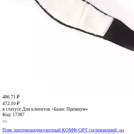
486.71
₽
472.10
₽
в статусе
Для клиентов «Базис Премиум»
Код:
17387
Пояс противорадикулитный КОМФ-ОРТ согревающий, из